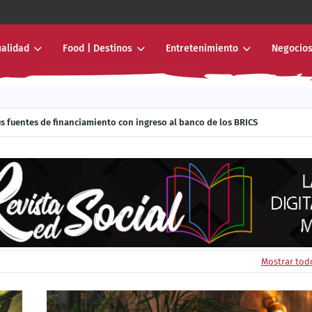
ualidad
Food | Destinos
Entretenimiento
Negocios
r donde nunca había llegado: al interior de los sistemas de transporte mas
ía sus fuentes de financiamiento con ingreso al banco de los BRICS
Mostrar tod