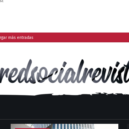
&E
rgar más entradas