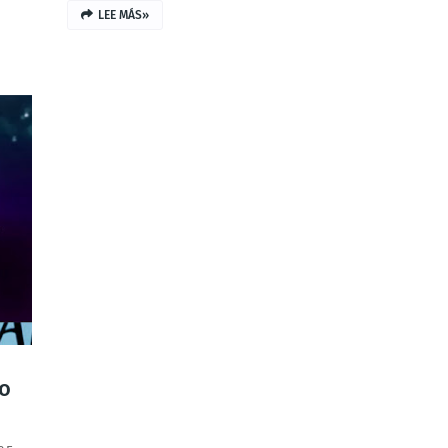
LEE MÁS»
o