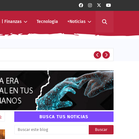
 | Finanzas
Tecnologia
+Noticias
ivo de América Latina
ENTERTAINMENT
BUSCA TUS NOTICIAS
o