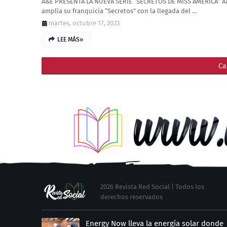
A&E PRESENTA LA NUEVA SERIE “SECRETOS DE MISS AMERICA” A
amplía su franquicia “Secretos” con la llegada del …
martes, octubre 17, 2023
LEE MÁS»
Ca
2026 Revista Red Social | Todos los
derechos reservados
Energy Now lleva la energía solar donde