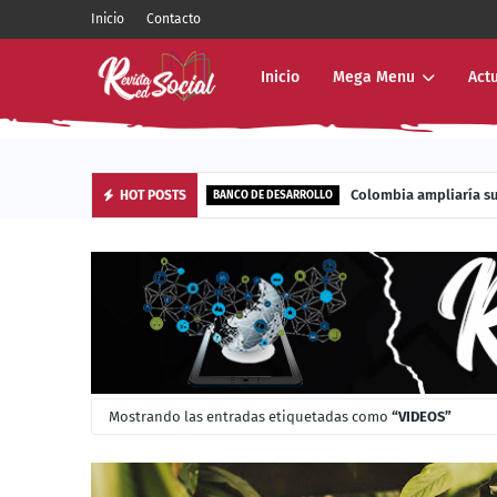
Inicio
Contacto
Inicio
Mega Menu
Act
Energy Now lleva la energía sola
Colombia ampliar
HOT POSTS
BUSINESS
BANCO DE DESARROLLO
Mostrando las entradas etiquetadas como
VIDEOS