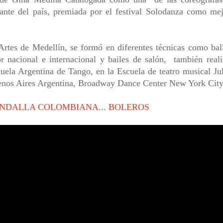
ante del país, premiada por el festival Solodanza como me
Artes de Medellín, se formó en diferentes técnicas como bal
r nacional e internacional y bailes de salón, también reali
cuela Argentina de Tango, en la Escuela de teatro musical Ju
enos Aires Argentina, Broadway Dance Center New York City
ONDALLA COLOMBIANA... BOLEROS