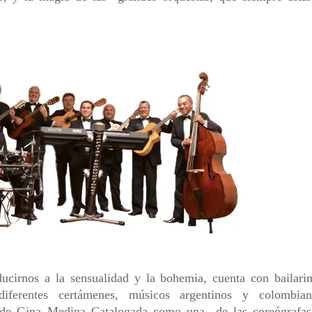
rnos a la sensualidad y la bohemia, cuenta con bailarin
diferentes certámenes, músicos argentinos y colombian
ón de Gina Medina Catalogada como una de las coreógrafas