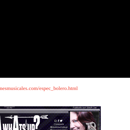
onesmusicales.com/espec_bolero.html