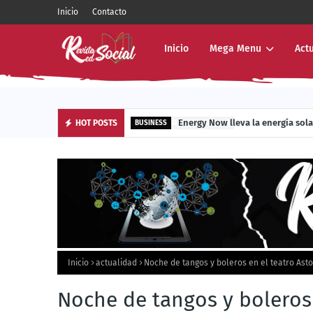
Inicio
Contacto
Inicio
Mega Menu
Act
Energy Now lleva la energía sola
HOT POSTS
BUSINESS
Inicio
actualidad
Noche de tangos y boleros en el teatro Asto
Noche de tangos y boleros 