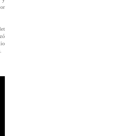
jor
let
zó
lio
.