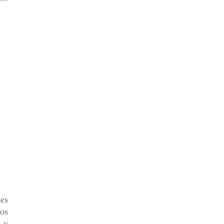
es
os
 y