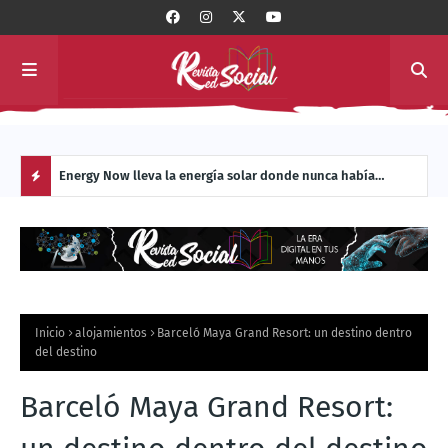
 con
Energy Now lleva la energía solar donde nunca había
La c
llegado: al interior de los sistemas de transporte masivo de
Manu
H
América Latina
O
T
Inicio
alojamientos
Barceló Maya Grand Resort: un destino dentro
P
del destino
O
Barceló Maya Grand Resort:
S