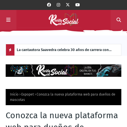
bía
La cantautora Saavedra celebra 30 años de carrera con
DIÁL
masivo de
Manual de Vuelo para una Cantora
SOBR
H
O
T
Inicio
Expopet
Conozca la nueva plataforma web para dueños de
P
mascotas
O
Conozca la nueva plataforma
S