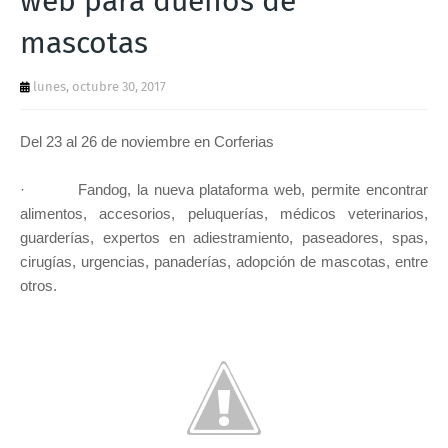
web para dueños de
T
mascotas
S
lunes, octubre 30, 2017
Del 23 al 26 de noviembre en Corferias
· Fandog, la nueva plataforma web, permite encontrar
alimentos, accesorios, peluquerías, médicos veterinarios,
guarderías, expertos en adiestramiento, paseadores, spas,
cirugías, urgencias, panaderías, adopción de mascotas, entre
otros.