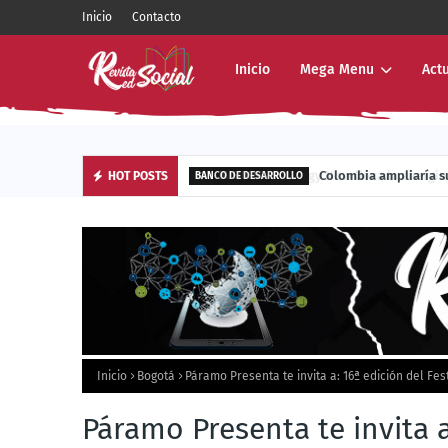
Inicio
Contacto
Inicio
Mega Menu
Act
Energy Now lleva la energía sola
Colombia ampliar
HOT POSTS
BUSINESS
BANCO DE DESARROLLO
Inicio
Bogotá
Páramo Presenta te invita a: 16ª edición del Fe
Páramo Presenta te invita a