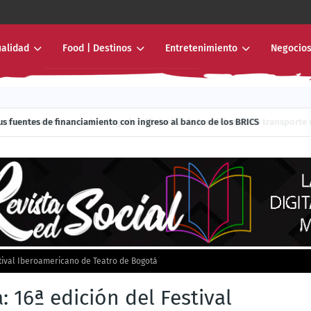
ualidad
Food | Destinos
Entretenimiento
Negocios
r donde nunca había llegado: al interior de los sistemas de transporte mas
ía sus fuentes de financiamiento con ingreso al banco de los BRICS
stival Iberoamericano de Teatro de Bogotá
: 16ª edición del Festival