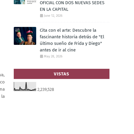
OFICIAL CON DOS NUEVAS SEDES
EN LA CAPITAL
June 12, 2026
Cita con el arte: Descubre la
fascinante historia detrás de "El
último sueño de Frida y Diego"
antes de ir al cine
May 28, 2026
VISTAS
va,
ico
una
2,239,528
 la