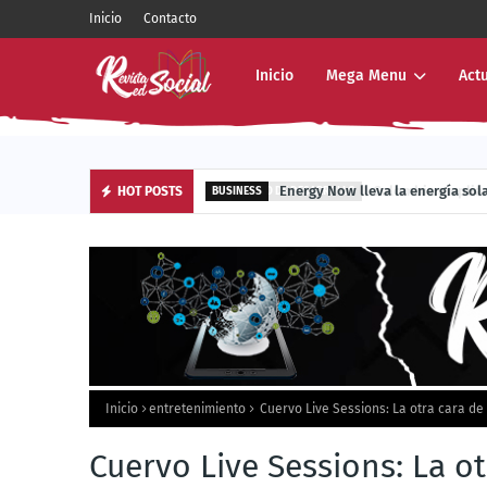
Inicio
Contacto
Inicio
Mega Menu
Act
Energy Now lleva la energía sola
HOT POSTS
BUSINESS
Inicio
entretenimiento
Cuervo Live Sessions: La otra cara de 
Cuervo Live Sessions: La ot