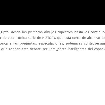
Egipto, desde los primeros dibujos rupestres hasta los continuo
o de esta icónica serie de HISTORY, que está cerca de alcanzar lo
órica a las preguntas, especulaciones, polémicas controversias
que rodean este debate secular: ¿seres inteligentes del espaci