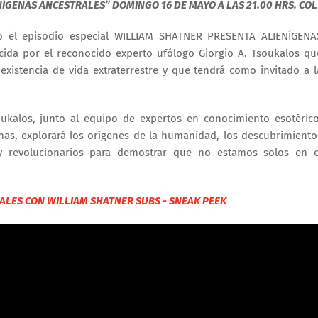
ÍGENAS ANCESTRALES” DOMINGO 16 DE MAYO A LAS 21.00 HRS. COL
 el episodio especial WILLIAM SHATNER PRESENTA ALIENÍGENA
cida por el reconocido experto ufólogo Giorgio A. Tsoukalos qu
xistencia de vida extraterrestre y que tendrá como invitado a l
oukalos, junto al equipo de expertos en conocimiento esotérico
nas, explorará los orígenes de la humanidad, los descubrimiento
y revolucionarios para demostrar que no estamos solos en e
ALES CON WILLIAM SHATNER SUBS - SNEAK PEEK