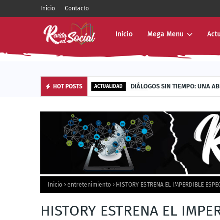
Inicio
Contacto
Inicio
Mega Menu
Act
GLISH, SIETE AÑOS DEMOST
HOT POSTS
ENTERTAINMENT
Inicio
entretenimiento
HISTORY ESTRENA EL IMPERDIBLE ESPE
HISTORY ESTRENA EL IMPER