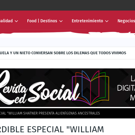
ualidad
Food | Destinos
Entretenimiento
Negocios
RANDO QUE EL ROCK TAMBIÉN SE HEREDA
CIAL "WILLIAM SHATNER PRESENTA ALIENÍGENAS ANCESTRALES
DIBLE ESPECIAL "WILLIAM