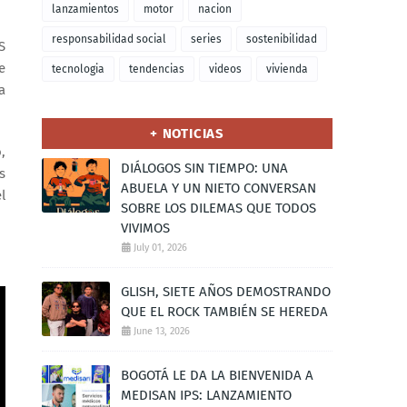
lanzamientos
motor
nacion
responsabilidad social
series
sostenibilidad
S
e
tecnologia
tendencias
videos
vivienda
a
+ NOTICIAS
,
DIÁLOGOS SIN TIEMPO: UNA
s
ABUELA Y UN NIETO CONVERSAN
l
SOBRE LOS DILEMAS QUE TODOS
VIVIMOS
July 01, 2026
GLISH, SIETE AÑOS DEMOSTRANDO
QUE EL ROCK TAMBIÉN SE HEREDA
June 13, 2026
BOGOTÁ LE DA LA BIENVENIDA A
MEDISAN IPS: LANZAMIENTO