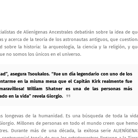
listas de Alienígenas Ancestrales debatirán sobre la idea de qu
s y acerca de la teoría de los astronautas antiguos, que cuestion
obre la historia: la arqueología, la ciencia y la religión, y qu
que no somos los únicos en el universo.
ad”, asegura Tsoukalos. “Fue un día legendario con uno de los
sentarme en la misma mesa que el Capitán Kirk realmente fue
 maravillosa! William Shatner es una de las personas más
do en la vida” revela Giorgio.
s longevas de la humanidad. Es una búsqueda de toda la vida
 Giorgio. Millones de personas en todo el mundo creen que hemo
stres. Durante más de una década, la exitosa serie ALIENÍGENA
ntroversial teoría de que los extraterrestres llegaron a la Tierr