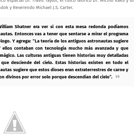
co espacial Dr. Travis Taylor, el físico teórico Dr. Michio Kaku y lo
zadok y Reverendo Michael J.S. Carter.
William Shatner era ver si con esta mesa redonda podíamos
nautas. Entonces vas a tener que sentarse a mirar el programa
ólogo. Y agrega: “La teoría de los antiguos astronautas sugiere
Y ellos contaban con tecnología mucho más avanzada y que
mágico. Las culturas antiguas tienen historias muy detalladas
 que desciende del cielo. Estas historias existen en todo el
autas sugiere que estos dioses eran extraterrestres de carne y
n divinos por error solo porque descendían del cielo”.