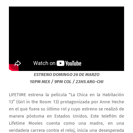
ESTRENO DOMINGO 26 DE MARZO
10PM MEX / 9PM COL / 23HS ARG-CHI
LIFETIME estrena la película “La Chica en la Habitación
13” (Girl in the Room 13) protagonizada por Anne Heche
en el que fuera su último rol y cuyo estreno se realizó de
manera póstuma en Estados Unidos. Este telefilm de
Lifetime Movies cuenta como una madre, en una
verdadera carrera contra el reloj, inicia una desesperada