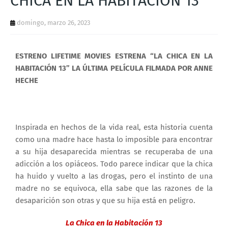
CHICA EN LA HABITACIÓN 13”
T
domingo, marzo 26, 2023
S
ESTRENO LIFETIME MOVIES ESTRENA “LA CHICA EN LA
HABITACIÓN 13” LA ÚLTIMA PELÍCULA FILMADA POR ANNE
HECHE
Inspirada en hechos de la vida real, esta historia cuenta
como una madre hace hasta lo imposible para encontrar
a su hija desaparecida mientras se recuperaba de una
adicción a los opiáceos. Todo parece indicar que la chica
ha huido y vuelto a las drogas, pero el instinto de una
madre no se equivoca, ella sabe que las razones de la
desaparición son otras y que su hija está en peligro.
La Chica en la Habitación 13