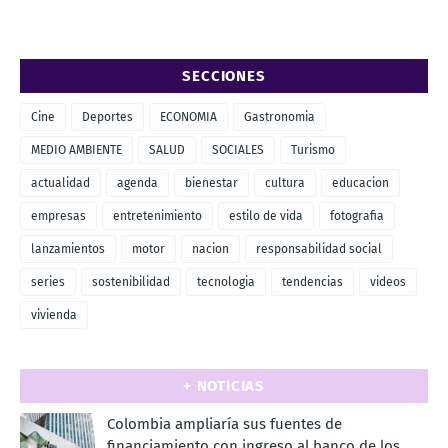
SECCIONES
Cine
Deportes
ECONOMIA
Gastronomia
MEDIO AMBIENTE
SALUD
SOCIALES
Turismo
actualidad
agenda
bienestar
cultura
educacion
empresas
entretenimiento
estilo de vida
fotografia
lanzamientos
motor
nacion
responsabilidad social
series
sostenibilidad
tecnologia
tendencias
videos
vivienda
+ NOTICIAS
Colombia ampliaría sus fuentes de
financiamiento con ingreso al banco de los