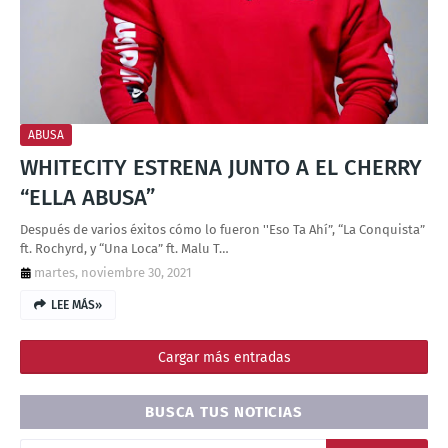
T
S
ABUSA
WHITECITY ESTRENA JUNTO A EL CHERRY
“ELLA ABUSA”
Después de varios éxitos cómo lo fueron ''Eso Ta Ahí”, “La Conquista”
ft. Rochyrd, y “Una Loca” ft. Malu T…
martes, noviembre 30, 2021
LEE MÁS»
Cargar más entradas
BUSCA TUS NOTICIAS