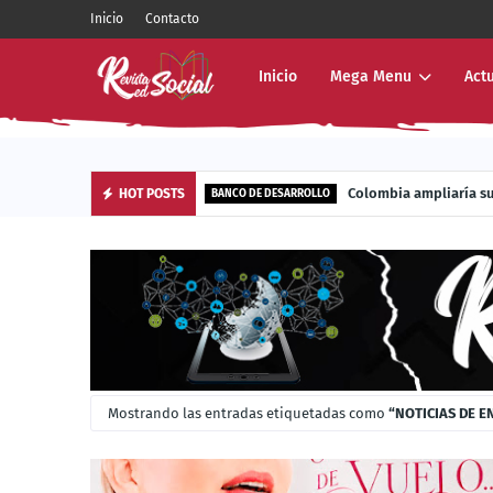
Inicio
Contacto
Inicio
Mega Menu
Act
Energy Now lleva la energía sola
Colombia ampliar
HOT POSTS
BUSINESS
BANCO DE DESARROLLO
Mostrando las entradas etiquetadas como
NOTICIAS DE 