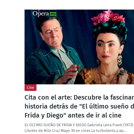
Cine
Cita con el arte: Descubre la fascina
historia detrás de "El último sueño 
Frida y Diego" antes de ir al cine
EL ÚLTIMO SUEÑO DE FRIDA Y DIEGO Gabriela Lena Frank (1972)
Libreto de Nilo Cruz Mayo 30 en cines La turbulenta y ap…