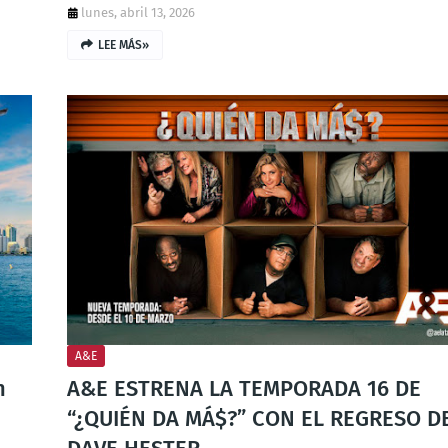
lunes, abril 13, 2026
LEE MÁS»
A&E
n
A&E ESTRENA LA TEMPORADA 16 DE
“¿QUIÉN DA MÁ$?” CON EL REGRESO D