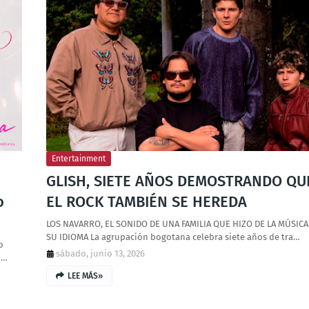
Entertainment
GLISH, SIETE AÑOS DEMOSTRANDO QU
o
EL ROCK TAMBIÉN SE HEREDA
LOS NAVARRO, EL SONIDO DE UNA FAMILIA QUE HIZO DE LA MÚSICA
SU IDIOMA La agrupación bogotana celebra siete años de tra…
o
sábado, junio 13, 2026
o…
LEE MÁS»