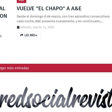
A&E
AL
VUELVE "EL CHAPO" A A&E
CON
Desde el domingo 8 de marzo, con tres episodios consecutivos
cada noche, A&E presenta nuevamente, y en continuado,…
sábado, marzo 14, 2026
LEE MÁS»
EN
rgar más entradas