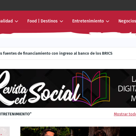
ualidad
Food | Destinos
Entretenimiento
Negocios
r donde nunca había llegado: al interior de los sistemas de transporte mas
ía sus fuentes de financiamiento con ingreso al banco de los BRICS
ENTRETENIMIENTO
Mostrar tod