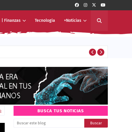
 | Finanzas
Tecnologia
+Noticias
ivo de América Latina
ENTERTAINMENT
BUSCA TUS NOTICIAS
o