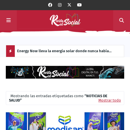
 con
Energy Now lleva la energía solar donde nunca había
La c
llegado: al interior de los sistemas de transporte masivo de
Manu
H
América Latina
O
T
Mostrando las entradas etiquetadas como
NOTICIAS DE
P
SALUD
Mostrar todo
O
S