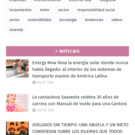
empresas
entretenimiento
estilo de vida
fotografia
lanzamientos
motor
nacion
responsabilidad social
series
sostenibilidad
tecnologia
tendencias
videos
vivienda
+ NOTICIAS
Energy Now lleva la energía solar donde nunca
había llegado: al interior de los sistemas de
transporte masivo de América Latina
July 21, 2026
La cantautora Saavedra celebra 30 años de
carrera con Manual de Vuelo para una Cantora
July 03, 2026
DIÁLOGOS SIN TIEMPO: UNA ABUELA Y UN NIETO
CONVERSAN SOBRE LOS DILEMAS QUE TODOS