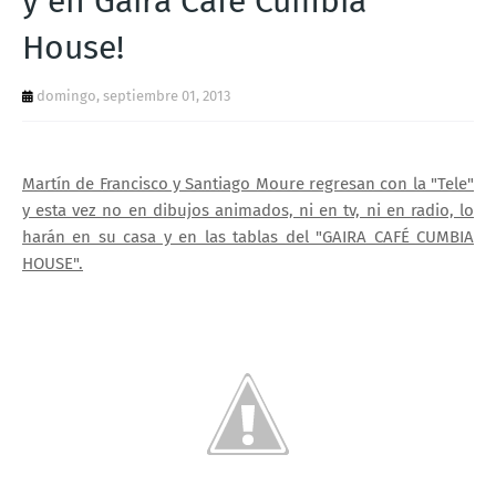
y en Gaira Café Cumbia
T
House!
S
domingo, septiembre 01, 2013
Martín de Francisco y Santiago Moure regresan con la "Tele"
y esta vez no en dibujos animados, ni en tv, ni en radio, lo
harán en su casa y en las tablas del "GAIRA CAFÉ CUMBIA
HOUSE".