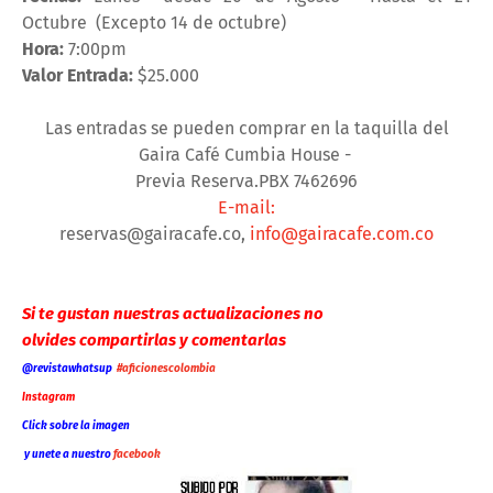
Octubre (Excepto 14 de octubre)
Hora:
7:00pm
Valor Entrada:
$25.000
Las entradas se pueden comprar en la taquilla del
Gaira Café Cumbia House -
Previa Reserva.PBX 7462696
E-mail:
reservas@gairacafe.co,
info@gairacafe.com.co
Si te gustan nuestras actualizaciones no
olvides compartirlas y comentarlas
@revistawhatsup
#aficionescolombia
Instagram
Click sobre la imagen
y unete a nuestro
faceb
ook