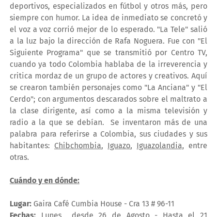
deportivos, especializados en fútbol y otros más, pero
siempre con humor. La idea de inmediato se concretó y
el voz a voz corrió mejor de lo esperado. "La Tele" salió
a la luz bajo la dirección de Rafa Noguera. Fue con "El
Siguiente Programa" que se transmitió por Centro TV,
cuando ya todo Colombia hablaba de la irreverencia y
critica mordaz de un grupo de actores y creativos. Aquí
se crearon también personajes como "La Anciana" y "El
Cerdo"; con argumentos descarados sobre el maltrato a
la clase dirigente, así como a la misma televisión y
radio a la que se debían. Se inventaron más de una
palabra para referirse a Colombia, sus ciudades y sus
habitantes:
Chibchombia
,
Iguazo
,
Iguazolandia,
entre
otras.
Cuándo y en dónde:
Lugar:
Gaira Café Cumbia House - Cra 13 # 96-11
Fechas:
Lunes desde 26 de Agosto - Hasta el 21