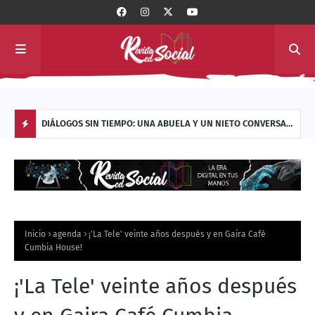
 con
DIÁLOGOS SIN TIEMPO: UNA ABUELA Y UN NIETO CONVERSAN
GLIS
SOBRE LOS DILEMAS QUE TODOS VIVIMOS
HER
H
O
T
Inicio
agenda
¡'La Tele' veinte años después y en Gaira Café
P
Cumbia House!
O
¡'La Tele' veinte años después
S