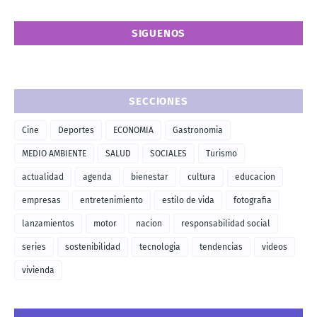
SIGUENOS
SECCIONES
Cine
Deportes
ECONOMIA
Gastronomia
MEDIO AMBIENTE
SALUD
SOCIALES
Turismo
actualidad
agenda
bienestar
cultura
educacion
empresas
entretenimiento
estilo de vida
fotografia
lanzamientos
motor
nacion
responsabilidad social
series
sostenibilidad
tecnologia
tendencias
videos
vivienda