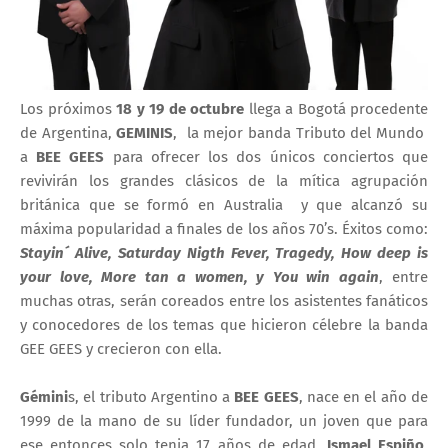
Los próximos
18 y 19 de octubre
llega a Bogotá procedente
de Argentina,
GEMINIS
, la mejor banda Tributo del Mundo
a
BEE GEES
para ofrecer los dos únicos conciertos que
revivirán los grandes clásicos de la mítica agrupación
británica que se formó en Australia y que alcanzó su
máxima popularidad a finales de los años 70’s. Éxitos como:
Stayin´ Alive, Saturday Nigth Fever, Tragedy, How deep is
your love, More tan a women, y You win again
, entre
muchas otras, serán coreados entre los asistentes fanáticos
y conocedores de los temas que hicieron célebre la banda
GEE GEES y crecieron con ella.
Gémini
s, el tributo Argentino a
BEE GEES
, nace en el año de
1999 de la mano de su líder fundador, un joven que para
ese entonces solo tenia 17 años de edad,
Ismael Espiño
,