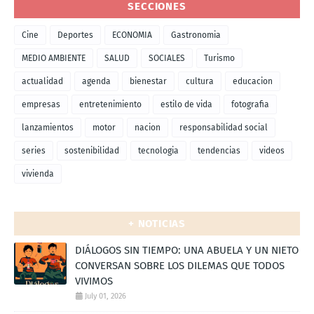
SECCIONES
Cine
Deportes
ECONOMIA
Gastronomia
MEDIO AMBIENTE
SALUD
SOCIALES
Turismo
actualidad
agenda
bienestar
cultura
educacion
empresas
entretenimiento
estilo de vida
fotografia
lanzamientos
motor
nacion
responsabilidad social
series
sostenibilidad
tecnologia
tendencias
videos
vivienda
+ NOTICIAS
DIÁLOGOS SIN TIEMPO: UNA ABUELA Y UN NIETO
CONVERSAN SOBRE LOS DILEMAS QUE TODOS
VIVIMOS
July 01, 2026