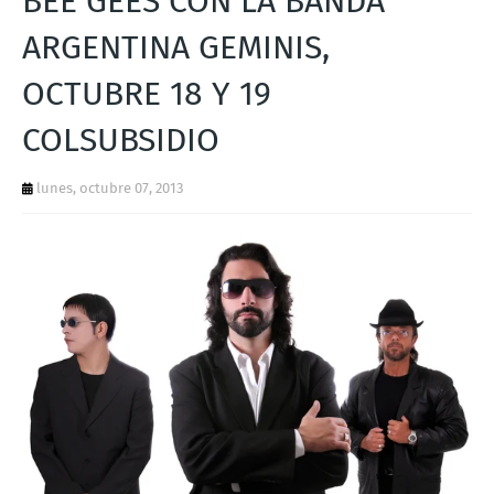
BEE GEES CON LA BANDA
T
ARGENTINA GEMINIS,
S
OCTUBRE 18 Y 19
COLSUBSIDIO
lunes, octubre 07, 2013