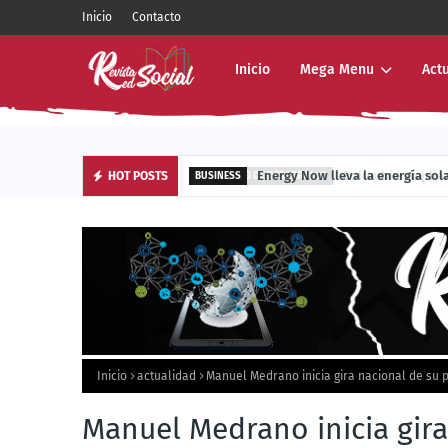
Inicio
Contacto
Inicio
Mega Menu
Act
Energy Now lleva la energía sola
HOT POSTS
BUSINESS
Inicio
actualidad
Manuel Medrano inicia gira nacional de su p
Manuel Medrano inicia gira