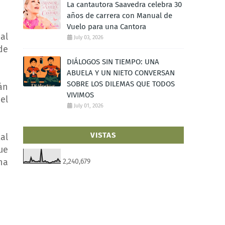
La cantautora Saavedra celebra 30
años de carrera con Manual de
Vuelo para una Cantora
al
July 03, 2026
de
DIÁLOGOS SIN TIEMPO: UNA
ABUELA Y UN NIETO CONVERSAN
SOBRE LOS DILEMAS QUE TODOS
án
VIVIMOS
el
July 01, 2026
VISTAS
al
ue
na
2,240,679