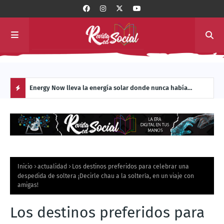
 con
Energy Now lleva la energía solar donde nunca había
La c
llegado: al interior de los sistemas de transporte masivo de
Manu
H
América Latina
O
T
Inicio
actualidad
Los destinos preferidos para celebrar una
P
despedida de soltera ¡Decirle chau a la soltería, en un viaje con
amigas!
O
Los destinos preferidos para
S