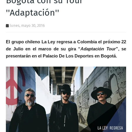
Bogotá con su Tour
T
''Adaptación''
S
lunes, mayo 30, 2016
El grupo chileno La Ley regresa a Colombia el próximo 22
de Julio en el marco de su gira “
Adaptación Tour
”, se
presentarán en el Palacio De Los Deportes en Bogotá.