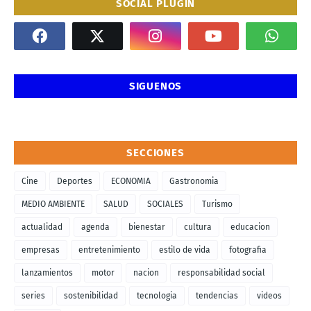
SOCIAL PLUGIN
SIGUENOS
SECCIONES
Cine
Deportes
ECONOMIA
Gastronomia
MEDIO AMBIENTE
SALUD
SOCIALES
Turismo
actualidad
agenda
bienestar
cultura
educacion
empresas
entretenimiento
estilo de vida
fotografia
lanzamientos
motor
nacion
responsabilidad social
series
sostenibilidad
tecnologia
tendencias
videos