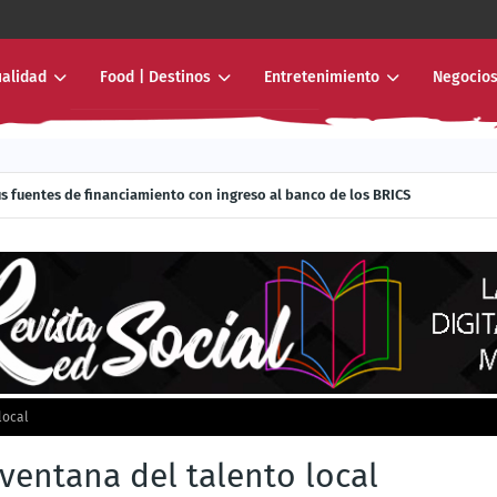
ualidad
Food | Destinos
Entretenimiento
Negocios
lar donde nunca había llegado: al interior de los sistemas de transporte m
 sus fuentes de financiamiento con ingreso al banco de los BRICS
local
ventana del talento local