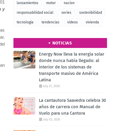
 01
lanzamientos
motor
nacion
m y
responsabilidad social
series
sostenibilidad
tecnologia
tendencias
videos
vivienda
cas
ar,
+ NOTICIAS
del
Energy Now lleva la energía solar
donde nunca había llegado: al
jan
interior de los sistemas de
transporte masivo de América
Latina
July 21, 2026
La cantautora Saavedra celebra 30
años de carrera con Manual de
Vuelo para una Cantora
July 03, 2026