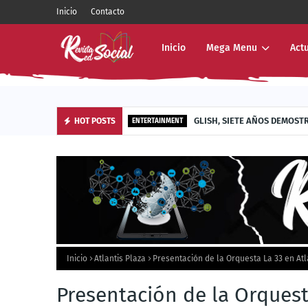
Inicio
Contacto
Inicio
Mega Menu
Act
GLISH, SIETE AÑOS DEMOST
HOT POSTS
ENTERTAINMENT
Inicio
Atlantis Plaza
Presentación de la Orquesta La 33 en Atl
Presentación de la Orquest