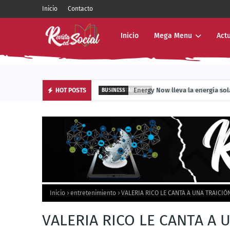
Inicio
Contacto
Inicio
Mega Menu
Act
La cantautora Saavedra cel
HOT POSTS
ENTERTAINMENT
Inicio
entretenimiento
VALERIA RICO LE CANTA A UNA TRAICIÓ
VALERIA RICO LE CANTA A 