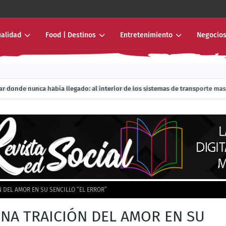
ualidad
Food | Destinos
Entretenimiento
Negocios
ebra 30 años de carrera con Manual de Vuelo para una Cantora
N DEL AMOR EN SU SENCILLO “EL ERROR”
UNA TRAICIÓN DEL AMOR EN SU