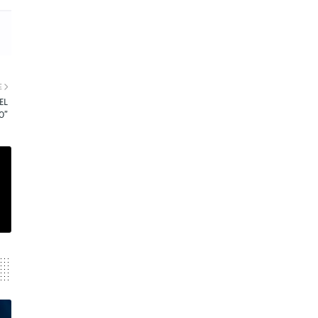
E
EL
O”