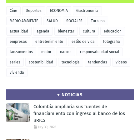
Cine
Deportes
ECONOMIA
Gastronomia
MEDIO AMBIENTE
SALUD
SOCIALES
Turismo
actualidad
agenda
bienestar
cultura
educacion
empresas
entretenimiento
estilo de vida
fotografia
lanzamientos
motor
nacion
responsabilidad social
series
sostenibilidad
tecnologia
tendencias
videos
vivienda
+ NOTICIAS
Colombia ampliaría sus fuentes de
financiamiento con ingreso al banco de los
BRICS
July 30, 2026