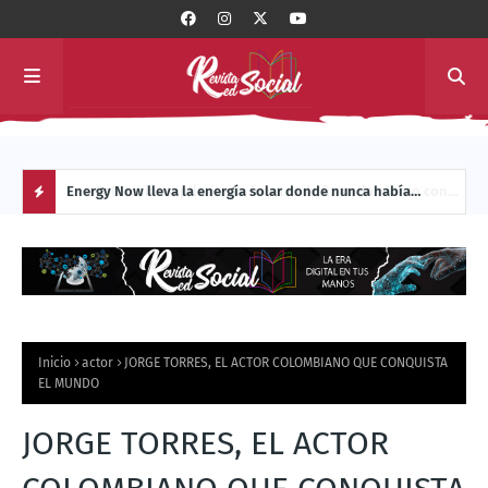
 con
Energy Now lleva la energía solar donde nunca había
La c
llegado: al interior de los sistemas de transporte masivo de
Manu
H
América Latina
O
T
Inicio
actor
JORGE TORRES, EL ACTOR COLOMBIANO QUE CONQUISTA
P
EL MUNDO
O
JORGE TORRES, EL ACTOR
S