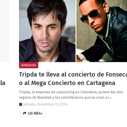
Ambiente
Tripda te lleva al concierto de Fonsec
la
o al Mega Concierto en Cartagena
Tripda, la empresa de carpooling en Colombia, quiere dar dos
regalos de Navidad a los colombianos que se unan a l…
sábado, diciembre 13, 2014
LEE MÁS»