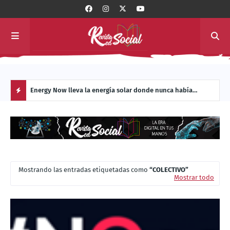
 con
Energy Now lleva la energía solar donde nunca había
La c
llegado: al interior de los sistemas de transporte masivo de
Manu
H
América Latina
O
T
Mostrando las entradas etiquetadas como
COLECTIVO
P
Mostrar todo
O
S