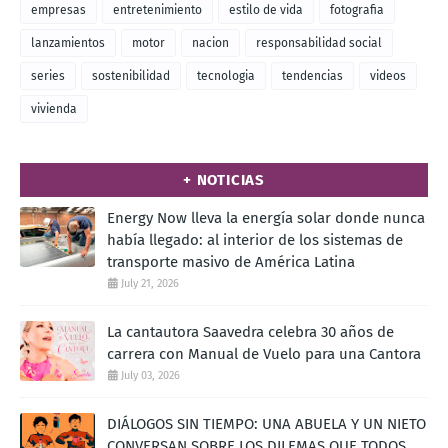
empresas
entretenimiento
estilo de vida
fotografia
lanzamientos
motor
nacion
responsabilidad social
series
sostenibilidad
tecnologia
tendencias
videos
vivienda
+ NOTICIAS
Energy Now lleva la energía solar donde nunca
había llegado: al interior de los sistemas de
transporte masivo de América Latina
July 21, 2026
La cantautora Saavedra celebra 30 años de
carrera con Manual de Vuelo para una Cantora
July 03, 2026
DIÁLOGOS SIN TIEMPO: UNA ABUELA Y UN NIETO
CONVERSAN SOBRE LOS DILEMAS QUE TODOS