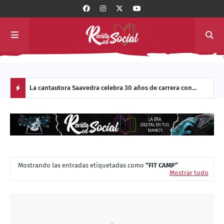
bía
La cantautora Saavedra celebra 30 años de carrera con
DIÁL
masivo de
Manual de Vuelo para una Cantora
SOBR
H
O
T
Mostrando las entradas etiquetadas como
FIT CAMP
P
Mostrar todo
O
S