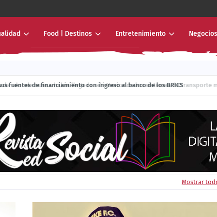
ualidad
Food | Destinos
Entretenimiento
Negocios
r donde nunca había llegado: al interior de los sistemas de transporte mas
ía sus fuentes de financiamiento con ingreso al banco de los BRICS
Mostrar tod