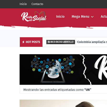
Inicio
Contacto
Inicio
Mega Menu
Act
Energy Now lleva la energía sola
Colombia ampliar
HOT POSTS
BUSINESS
BANCO DE DESARROLLO
Mostrando las entradas etiquetadas como
UN