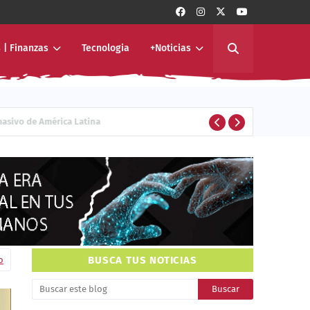
 | Finanzas
Tecnologia
+Noticias
ivo de América Latina
ENTERTAINMENT
BUSCA TUS NOTICIAS
o