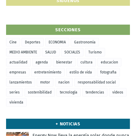
SIGUENOS
SECCIONES
Cine
Deportes
ECONOMIA
Gastronomia
MEDIO AMBIENTE
SALUD
SOCIALES
Turismo
actualidad
agenda
bienestar
cultura
educacion
empresas
entretenimiento
estilo de vida
fotografia
lanzamientos
motor
nacion
responsabilidad social
series
sostenibilidad
tecnologia
tendencias
videos
vivienda
+ NOTICIAS
Energy Now lleva la energía solar donde nunca