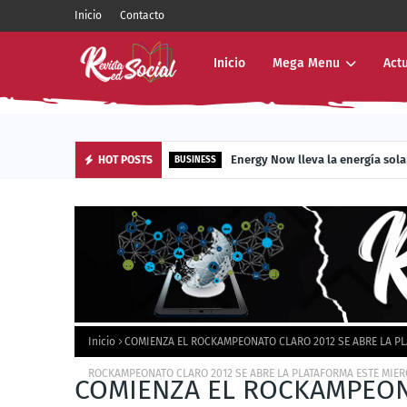
Inicio
Contacto
Inicio
Mega Menu
Act
Energy Now lleva la energía sola
HOT POSTS
BUSINESS
Inicio
COMIENZA EL ROCKAMPEONATO CLARO 2012 SE ABRE LA PL
ROCKAMPEONATO CLARO 2012 SE ABRE LA PLATAFORMA ESTE MIER
COMIENZA EL ROCKAMPEONA