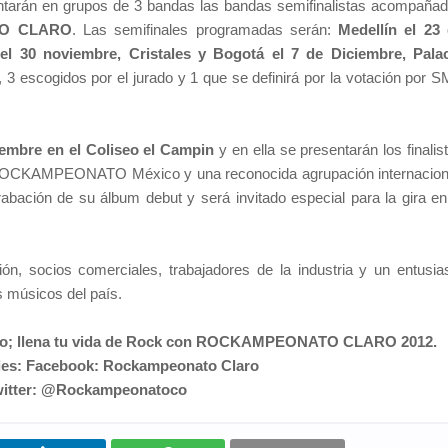
ntarán en grupos de 3 bandas las bandas semifinalistas acompaña
O CLARO
. Las semifinales programadas serán:
Medellín el 23
 el 30 noviembre, Cristales y Bogotá el 7 de Diciembre, Pala
, 3 escogidos por el jurado y 1 que se definirá por la votación por 
iembre en el Coliseo el Campin
y en ella se presentarán los finalis
 ROCKAMPEONATO México y una reconocida agrupación internacion
abación de su álbum debut y será invitado especial para la gira en
n, socios comerciales, trabajadores de la industria y un entusia
s músicos del país.
el bajo; llena tu vida de Rock con ROCKAMPEONATO CLARO 2012.
les: Facebook: Rockampeonato Claro
itter: @Rockampeonatoco