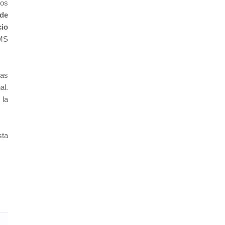
dos
 de
cio
SMS
tas
al.
 la
sta