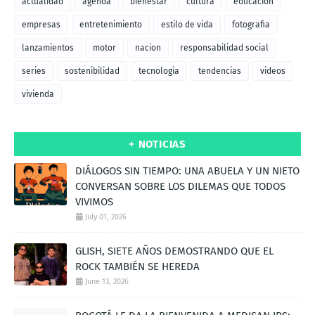
actualidad
agenda
bienestar
cultura
educacion
empresas
entretenimiento
estilo de vida
fotografia
lanzamientos
motor
nacion
responsabilidad social
series
sostenibilidad
tecnologia
tendencias
videos
vivienda
+ NOTICIAS
DIÁLOGOS SIN TIEMPO: UNA ABUELA Y UN NIETO
CONVERSAN SOBRE LOS DILEMAS QUE TODOS
VIVIMOS
July 01, 2026
GLISH, SIETE AÑOS DEMOSTRANDO QUE EL
ROCK TAMBIÉN SE HEREDA
June 13, 2026