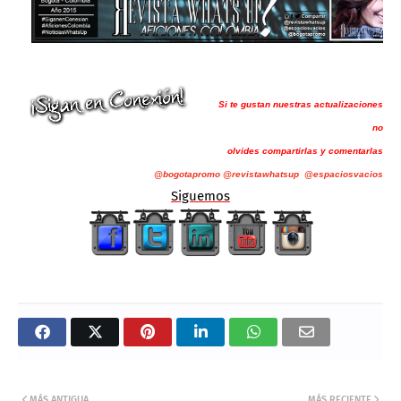
Si te gustan nuestras actualizaciones
no
olvides compartirlas y comentarlas
@bogotapromo
@revistawhatsup
@espaciosvacios
Siguemos
MÁS ANTIGUA
MÁS RECIENTE