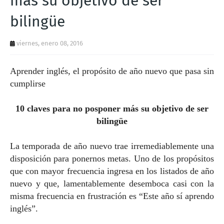
más su objetivo de ser
T
bilingüe
S
viernes, enero 08, 2016
Aprender inglés, el propósito de año nuevo que pasa sin
cumplirse
10 claves para no posponer más su objetivo de ser
bilingüe
La temporada de año nuevo trae irremediablemente una
disposición para ponernos metas. Uno de los propósitos
que con mayor frecuencia ingresa en los listados de año
nuevo y que, lamentablemente desemboca casi con la
misma frecuencia en frustración es “Este año sí aprendo
inglés”.