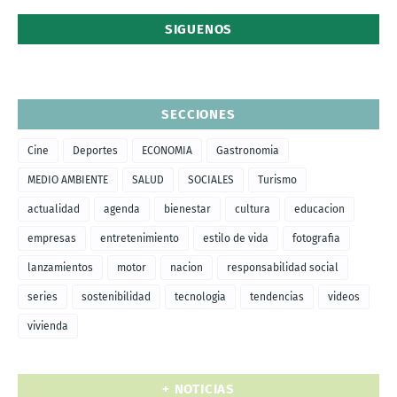
SIGUENOS
SECCIONES
Cine
Deportes
ECONOMIA
Gastronomia
MEDIO AMBIENTE
SALUD
SOCIALES
Turismo
actualidad
agenda
bienestar
cultura
educacion
empresas
entretenimiento
estilo de vida
fotografia
lanzamientos
motor
nacion
responsabilidad social
series
sostenibilidad
tecnologia
tendencias
videos
vivienda
+ NOTICIAS