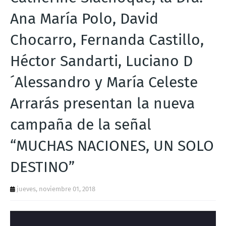
T
Ana María Polo, David
S
Chocarro, Fernanda Castillo,
Héctor Sandarti, Luciano D
´Alessandro y María Celeste
Arrarás presentan la nueva
campaña de la señal
“MUCHAS NACIONES, UN SOLO
DESTINO”
jueves, noviembre 01, 2018