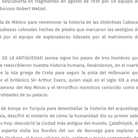
e descubierta en fragmentos en agosto de 1939 por un equipo d
icioso Robert Wetzel.
ngla de México para rememorar la historia de las distintivas Cabeza
cabezas colosales hechas de piedra que marcaron los vestigios d
38 por el equipo de exploradores liderado por el matrimonio d
S DE LA ANTIGÜEDAD Janina sigue los pasos de tres hombres qu
e reescribieron nuestra historia humana, llevándonos, en el cuart
e la isla griega de Creta para seguir la pista del millonario qu
 el británico Sir Arthur Evans, quien viajó en el siglo XIX a esa
 famoso del Rey Minos y el terrorífico monstruo conocido como e
ndidades de su palacio.
ura de Konya en Turquía para desentrañar la historia del arqueólog
uía, descifró el misterio de cómo la humanidad dio su primer salt
s hoy: descubrió la ciudad más antigua del mundo, Çatalhöyük, d
 experta visita los fiordos del sur de Noruega para explorar e
e Oseberg, el barco vikingo más antiguo y mejor conservado de