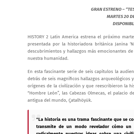
GRAN ESTRENO – “TE
MARTES 20 DE
DISPONIBL
HISTORY 2 Latin America estrena el próximo mart
presentada por la historiadora británica Janina ‘
descubrimientos y hallazgos más emocionantes de 
nuestra humanidad.
En esta fascinante serie de seis capítulos la audie
detrás de seis magníficos hallazgos arqueológicos 
orígenes de la civilización y que reescribieron la h
“Hombre León”, las Cabezas Olmecas, el palacio d
antigua del mundo, Çatalhöyük.
"La historia es una trama fascinante que se co
transmite de un modo revelador cómo un h
radicalmente nuestras ideas sobre una civil