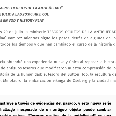
SOROS OCULTOS DE LA ANTIGÜEDAD”
 JULIO A LAS 20:00 HRS. COL
E EN VOD Y HISTORY PLAY
es 20 de julio la miniserie TESOROS OCULTOS DE LA ANTIGÜEDAD
Nina’ Ramirez mientras sigue los pasos detrás de algunos de lo
todos los tiempos y que han cambiado el curso de la historia d
ncia obtendrá una experiencia nueva y única al repasar la histori
y de antiguos tesoros que modificaron nuestra comprensión de lo
istoria de la humanidad: el tesoro del Sutton Hoo, la escultura de
el Minotauro, la embarcación vikinga de Oseberg y la ciudad má
nstruye a través de evidencias del pasado, y esta nueva serie
allazgo inesperado de un antiguo objeto puede cambiar
ización entera. "Tesoros ocultos de la antigüedad" es una