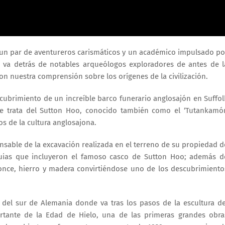
un par de aventureros carismáticos y un académico impulsado po
z va detrás de notables arqueólogos exploradores de antes de l
on nuestra comprensión sobre los orígenes de la civilización.
escubrimiento de un increíble barco funerario anglosajón en Suffol
I. Se trata del Sutton Hoo, conocido también como el ‘Tutankamó
os de la cultura anglosajona.
ponsable de la excavación realizada en el terreno de su propiedad d
iquias que incluyeron el famoso casco de Sutton Hoo; además d
once, hierro y madera convirtiéndose uno de los descubrimiento
 del sur de Alemania donde va tras los pasos de la escultura de
tante de la Edad de Hielo, una de las primeras grandes obra