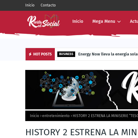
Inicio
Contacto
Inicio
Mega Menu
Act
Energy Now lleva la energía sola
HOT POSTS
BUSINESS
Inicio
entretenimiento
HISTORY 2 ESTRENA LA MINISERIE “TE
HISTORY 2 ESTRENA LA MIN