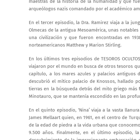
maestras de la historia de la humanidad y que fu
arqueólogos nazis comandado por el académico amb
En el tercer episodio, la Dra. Ramirez viaja a la ju
Olmecas de la antigua Mesoamérica, unas notables 
una civilización y que fueron encontradas en 19
norteamericanos Matthew y Marion Stirling.
En los últimos tres episodios de TESOROS OCULTO
viajaron por el mundo en busca de otros tesoros qu
capítulo, a los mares azules y palacios antiguos d
descubrió el mítico palacio de Knossos, hallado por
tierras en la búsqueda detrás del mito griego más
Minotauro, que se mantenía escondido en las profu
En el quinto episodio, ‘Nina’ viaja a la vasta llan
James Mellaart quien, en 1961, en el centro de Turq
de la edad de piedra a la vida urbana que conocemo
9.500 años. Finalmente, en el último episodio, la
descubrimiento de la impresionante embarcación d