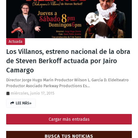
T
S
Actuada
Los Villanos, estreno nacional de la obra
de Steven Berkoff actuada por Jairo
Camargo
Director Jorge Hugo Marín Productor Wilson L. García D. Eldelteatro
Productor Asociado Parkway Productions Es…
miércoles, junio 17, 2015
LEE MÁS»
Cargar más entradas
BUSCA TUS NOTICIAS