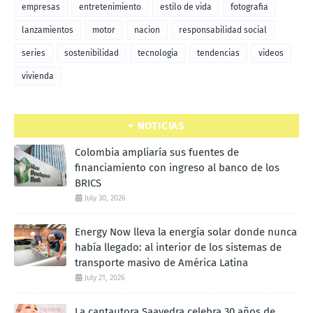
empresas
entretenimiento
estilo de vida
fotografia
lanzamientos
motor
nacion
responsabilidad social
series
sostenibilidad
tecnologia
tendencias
videos
vivienda
+ NOTICIAS
Colombia ampliaría sus fuentes de
financiamiento con ingreso al banco de los
BRICS
July 30, 2026
Energy Now lleva la energía solar donde nunca
había llegado: al interior de los sistemas de
transporte masivo de América Latina
July 21, 2026
La cantautora Saavedra celebra 30 años de