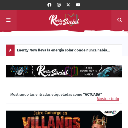
 con
Energy Now lleva la energía solar donde nunca había
La c
llegado: al interior de los sistemas de transporte masivo de
Manu
H
América Latina
O
T
Mostrando las entradas etiquetadas como
ACTUADA
P
Mostrar todo
O
S