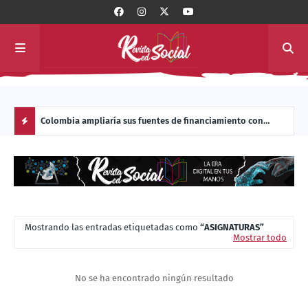
Colombia ampliaría sus fuentes de financiamiento con
Energy Now lleva la energía solar donde nunca había
La c
ingreso al banco de los BRICS
llegado: al interior de los sistemas de transporte masivo de
Manu
H
América Latina
O
T
Mostrando las entradas etiquetadas como
ASIGNATURAS
P
Mostrar todo
O
No se ha encontrado ningún resultado
S