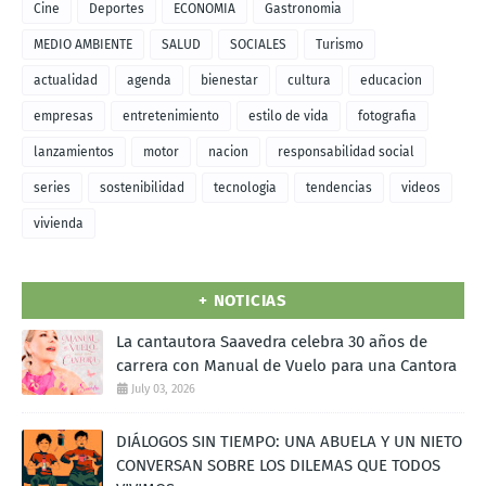
Cine
Deportes
ECONOMIA
Gastronomia
MEDIO AMBIENTE
SALUD
SOCIALES
Turismo
actualidad
agenda
bienestar
cultura
educacion
empresas
entretenimiento
estilo de vida
fotografia
lanzamientos
motor
nacion
responsabilidad social
series
sostenibilidad
tecnologia
tendencias
videos
vivienda
+ NOTICIAS
La cantautora Saavedra celebra 30 años de
carrera con Manual de Vuelo para una Cantora
July 03, 2026
DIÁLOGOS SIN TIEMPO: UNA ABUELA Y UN NIETO
CONVERSAN SOBRE LOS DILEMAS QUE TODOS